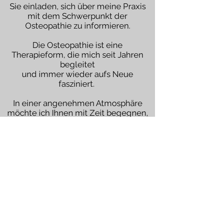
Sie einladen, sich über meine Praxis
mit dem Schwerpunkt der
Osteopathie zu informieren.
Die Osteopathie ist eine
Therapieform, die mich seit Jahren
begleitet
und immer wieder aufs Neue
fasziniert.
In einer angenehmen Atmosphäre
möchte ich Ihnen mit Zeit begegnen,
mit meiner therapeutischen
Erfahrung zur Seite stehen.
In diesem Sinne freue ich mich auf
Ihren Besuch in meiner Praxis
und einen gemeinsamen
therapeutischen Weg.
Evelin Morsch
Heilpraktikerin