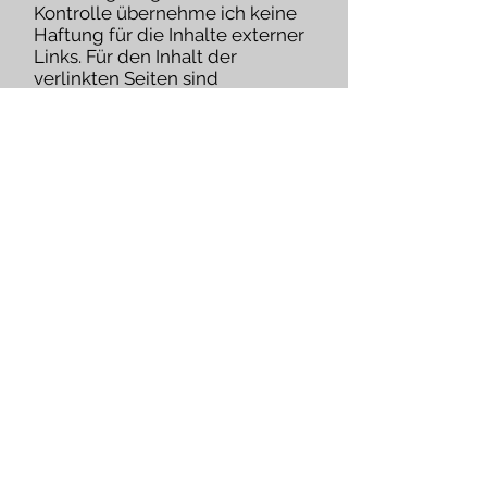
Kontrolle übernehme ich keine
Haftung für die Inhalte externer
Links. Für den Inhalt der
verlinkten Seiten sind
ausschließlich deren Betreiber
verantwortlich. Die Inhalte dieser
Website wurden sorgfältig
geprüft und nach bestem
Wissen erstellt. Dennoch kann
für die hier angebotenen
Informationen kein Anspruch auf
Vollständigkeit, Aktualität,
Qualität und Richtigkeit erhoben
werden.
Datenschutz
Die Nutzung dieser Website ist in
der Regel ohne Angabe
personenbezogener Daten
möglich. Soweit auf dieser Seite
personenbezogene
Daten(beispielsweise Name,
Anschrift oder Email-Adresse)