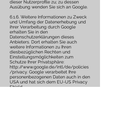
dieser Nutzerprofile zu; zu dessen
Ausübung wenden Sie sich an Google.
6.1.6. Weitere Informationen zu Zweck
und Umfang der Datenerhebung und
ihrer Verarbeitung durch Google
erhalten Sie in den
Datenschutzerklärungen dieses
Anbieters. Dort erhalten Sie auch
weitere Informationen zu Ihren
diesbezüglichen Rechten und
Einstellungsmöglichkeiten zum
Schutze Ihrer Privatsphäre:
http://www.google.de/intl/de/policies
/privacy.
Google verarbeitet Ihre
personenbezogenen Daten auch in den
USA und hat sich dem EU-US Privacy
Shield
unterworfen,
https://www.privacyshield
.gov/EU-US-Framework
.
7. Widerspruch oder Widerruf gegen
die Verarbeitung Ihrer Daten
7.1. Sofern ich Ihre personenbezogenen
Daten auf Grundlage von berechtigten
Interessen gemäß Art. 6 Abs. 1 S. 1 lit. f
DSGVO verarbeite, können Sie gemäß
Art. 21 DS-GVO Widerspruch gegen die